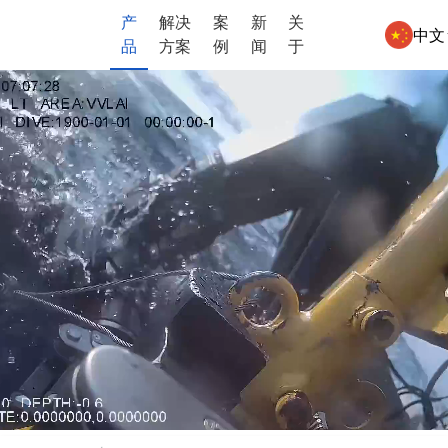
产
解决
案
新
关
中文
品
方案
例
闻
于