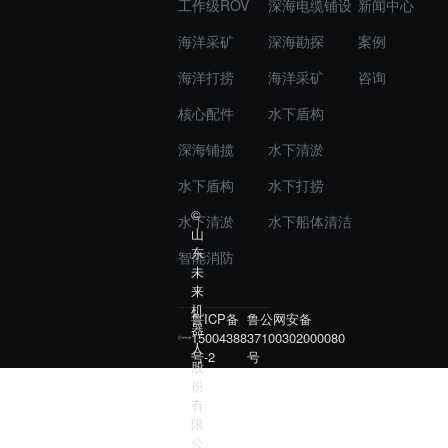
工作级ROV
深海电缆铺设
新闻中心
海洋采矿
深海勘探
案例
海洋打捞
海洋采矿
咨询
核心配件
水下盾构
深海铺揽
水下清淤
水下盾构
水下打捞
©
水下清淤
水下船体清洁
山
东
智能消防
未
来
机
鲁ICP备
鲁公网安备
器
15004388
37100302000080
人
号-2
号
股
份
有
限
公