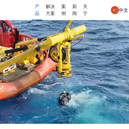
产
解决
案
新
关
中文
品
方案
例
闻
于