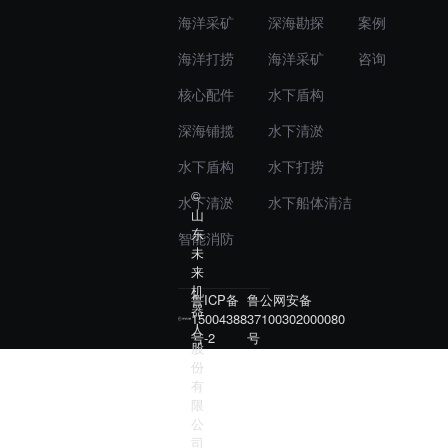
海洋采矿
深海勘探
案例
海洋打捞
海洋采矿
咨询
核心配件
水下盾构
深海铺揽
水下清淤
水下盾构
水下打捞
©
水下清淤
水下船体清洁
山
东
智能消防
未
来
机
鲁ICP备
鲁公网安备
器
15004388
37100302000080
人
号-2
号
股
份
有
限
公
司