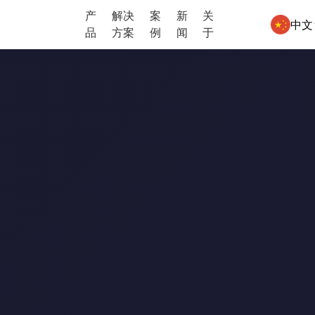
产
解决
案
新
关
中文
品
方案
例
闻
于